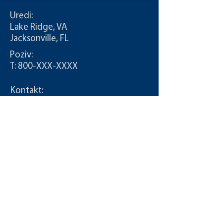
Uredi:
Lake Ridge, VA
Jacksonville, FL
Poziv:
T: 800-XXX-XXXX
Kontakt:
info @ CDLDriversUnlimited
Pitanja člana Vijeća
Pitanja člana Vijeća
Pitanja člana Vijeća
Pitanja člana Vijeća