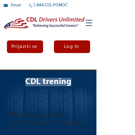
Email
1-844-CDL-POMOĆ
Prijaviti se
Log In
CDL trening
100 pitanja koja treba
postaviti budućem poslodavcu