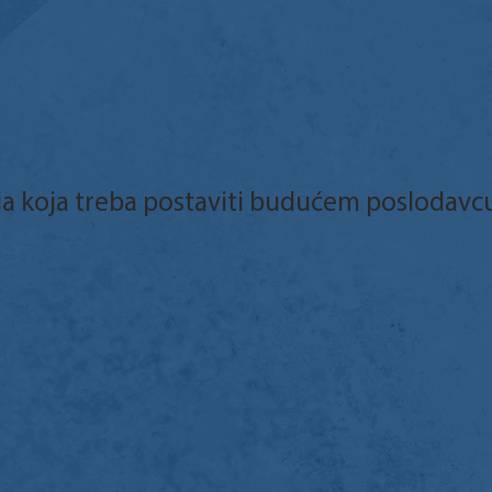
ja koja treba postaviti budućem poslodavc