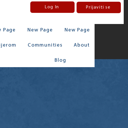
Log In
Prijaviti se
 Page
New Page
New Page
rijerom
Communities
About
Blog