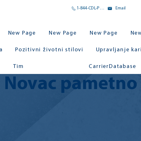
1-844-CDL-POMOĆ
Email
New Page
New Page
New Page
New
a
Pozitivni životni stilovi
Upravljanje ka
Tim
CarrierDatabase
Novac pametno