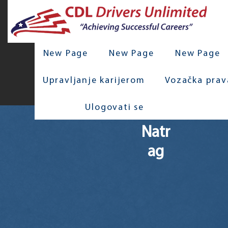
New Page
New Page
New Page
Upravljanje karijerom
Vozačka prav
Ulogovati se
Natr
ag