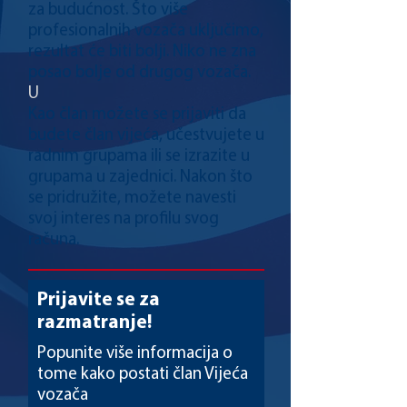
za budućnost. Što više
profesionalnih vozača uključimo,
rezultat će biti bolji. Niko ne zna
posao bolje od drugog vozača.
U
Kao član možete se prijaviti da
budete član vijeća, učestvujete u
radnim grupama ili se izrazite u
grupama u zajednici. Nakon što
se pridružite, možete navesti
svoj interes na profilu svog
računa.
Prijavite se za
razmatranje!
Popunite više informacija o
tome kako postati član Vijeća
vozača