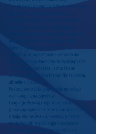
Ove grupe su sigurno utočište za vaše misli i
ideje. Uložili smo izuzetan napor da
zadržimo „zračni jaz“ između vaših misli i
svjetske mreže općenito. Nijednu izjavu,
tekst, audio zapis ili video zapis ne možete
uređivati, kopirati ili objavljivati na bilo
kojem drugom mjestu osim kod vas,
inicijatora. Google ne snima i ne indeksira
ništa ili bilo koja druga usluga za prikupljanje
i unovčavanje podataka. Jedino što ne
možemo zaustaviti su fotografije sa ekrana,
ali radimo i na tome.
Postoje samo četiri pravila koja upravljaju
ovim skupinama zajednica:
Language Prekršaj i neprofesionalno
ponašanje nadgledat će se i izbrisati kad se
otkriju. Ako se često ponavljaju, pojedinci
mogu izgubiti tu privilegiju sudjelovanja.
Pojedinačno pokretanje teme vrši se na