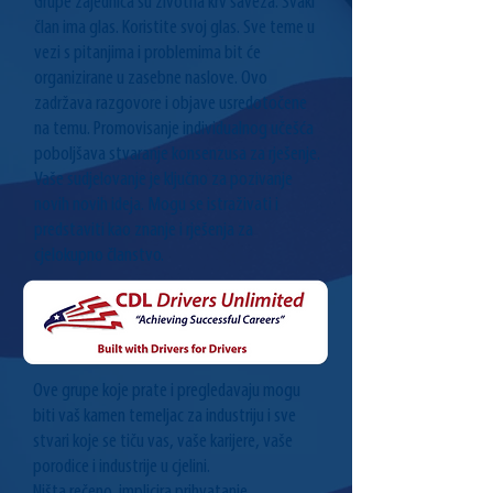
Grupe zajednica su životna krv saveza. Svaki
član ima glas. Koristite svoj glas. Sve teme u
vezi s pitanjima i problemima bit će
organizirane u zasebne naslove. Ovo
zadržava razgovore i objave usredotočene
na temu. Promovisanje individualnog učešća
poboljšava stvaranje konsenzusa za rješenje.
Vaše sudjelovanje je ključno za pozivanje
novih novih ideja. Mogu se istraživati i
predstaviti kao znanje i rješenja za
cjelokupno članstvo.
Ove grupe koje prate i pregledavaju mogu
biti vaš kamen temeljac za industriju i sve
stvari koje se tiču vas, vaše karijere, vaše
porodice i industrije u cjelini.
Ništa rečeno, implicira prihvatanje.