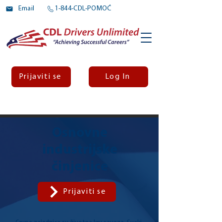
Email
1-844-CDL-POMOĆ
Prijaviti se
Log In
Osnovne
industrijske
činjenice
Prijaviti se