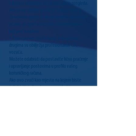
zahtjev i odobrava se i kreira nakon pregleda.
Ako se ne odobri, pružit će vam se razlog.
Zatvorene grupe se mogu kreirati samo kao
pozivi, ali opet se to radi s moderatorom
koji pruža nadzor.
⦁ Zdrav razum i poštovanje jedni prema
drugima su obilježja profesionalnih CDL
vozača.
Možete odabrati da postavite lično praćenje
i upravljanje postovima u profilu vašeg
korisničkog računa.
Ako ovo zvuči kao mjesto na kojem biste
željeli biti, jednostavno se pridružite savezu
klikom na donji gumb. Bićete na putu da
dijelite s drugim vozačima.
Pridružite se Savezu