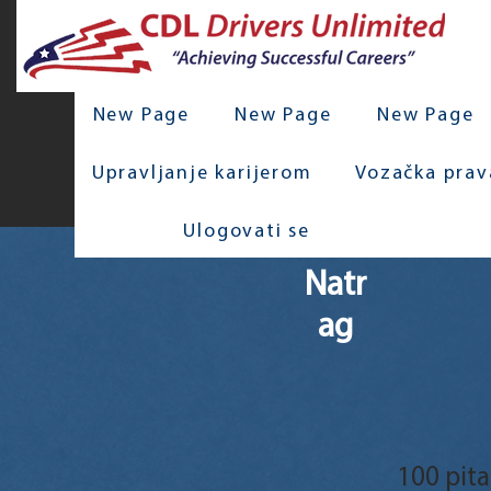
New Page
New Page
New Page
Upravljanje karijerom
Vozačka prav
Ulogovati se
Natr
ag
100 pit