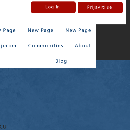
Log In
Prijaviti se
 Page
New Page
New Page
rijerom
Communities
About
Blog
vcu