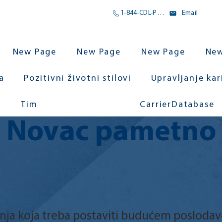
1-844-CDL-POMOĆ
Email
New Page
New Page
New Page
New
a
Pozitivni životni stilovi
Upravljanje ka
Tim
CarrierDatabase
Novac pametno
anja koja treba postaviti budućem posloda