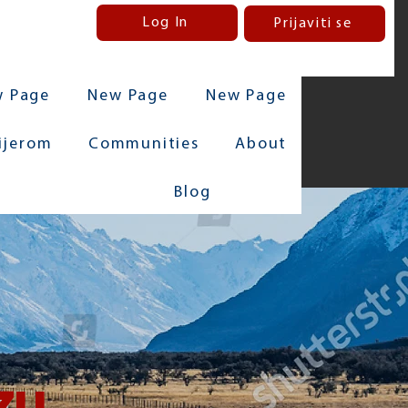
Log In
Prijaviti se
 Page
New Page
New Page
rijerom
Communities
About
Blog
zu