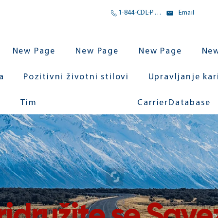
1-844-CDL-POMOĆ
Email
New Page
New Page
New Page
New
a
Pozitivni životni stilovi
Upravljanje ka
Tim
CarrierDatabase
ridružite se Save