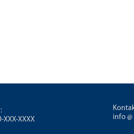
Kontak
:
info @
00-XXX-XXXX