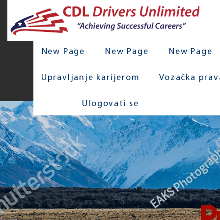
New Page
New Page
New Page
Upravljanje karijerom
Vozačka prav
Ulogovati se
P