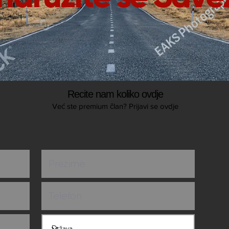
Recite nam koliko ovdje
Već ste premium član? Prijavi se ovdje