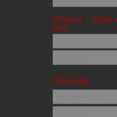
Prijava - Vaša 
ime
Plaćanje