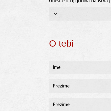
Unesite broj godina članstva 
O tebi