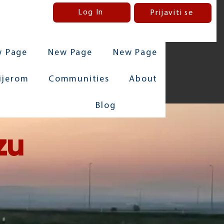
Log In
Prijaviti se
 Page
New Page
New Page
rijerom
Communities
About
Blog
zu