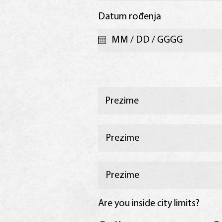
r
Datum rođenja
*
e
q
u
i
r
e
d
Are you inside city limits?