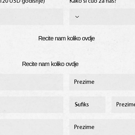
(120 USD godišnje)
Kako si cuo za nas?
Recite nam koliko ovdje
Recite nam koliko ovdje