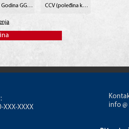
tenja
ina
Kontak
:
info @
00-XXX-XXXX