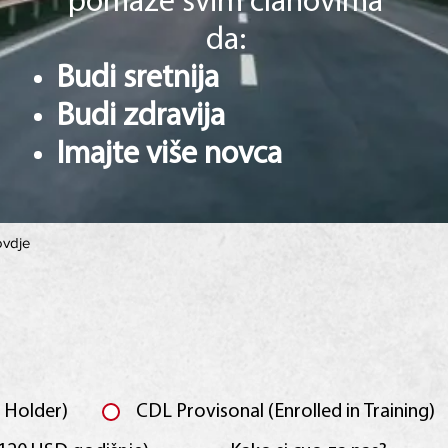
pomaže svim članovima
da:
Budi sretnija
Budi zdravija
Imajte više novca
ovdje
 Holder)
CDL Provisonal (Enrolled in Training)