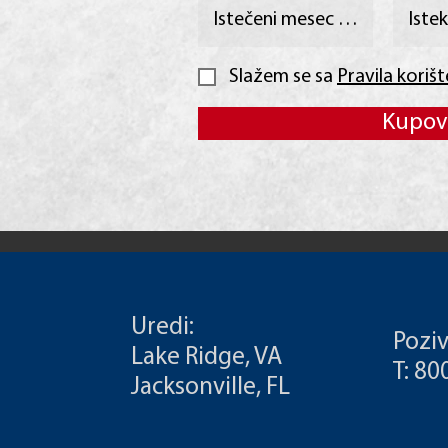
Slažem se sa
Pravila koriš
Kupov
Uredi:
Poziv
Lake Ridge, VA
T: 8
Jacksonville, FL