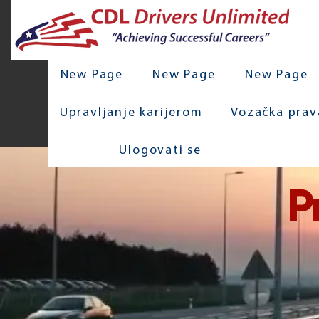
New Page
New Page
New Page
Upravljanje karijerom
Vozačka prav
Ulogovati se
P