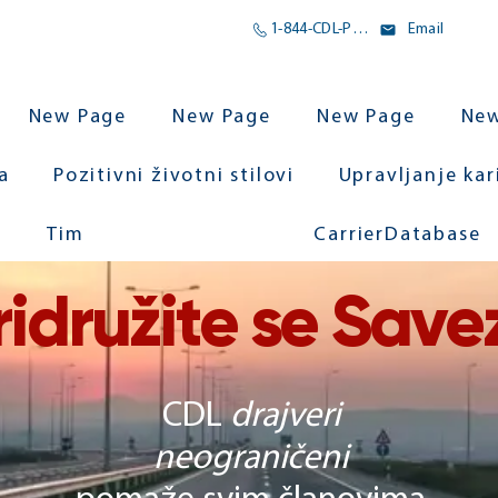
1-844-CDL-POMOĆ
Email
New Page
New Page
New Page
New
a
Pozitivni životni stilovi
Upravljanje ka
Tim
CarrierDatabase
ridružite se Save
CDL
drajveri
neograničeni