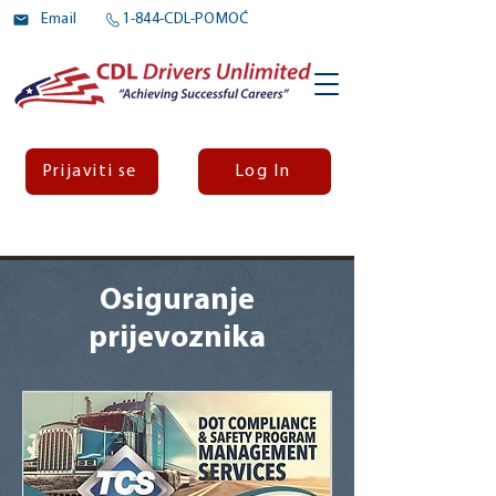
Email
1-844-CDL-POMOĆ
Prijaviti se
Log In
Osiguranje
prijevoznika