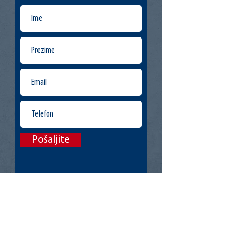
Pošaljite
Uredi:
Lake Ridge, VA