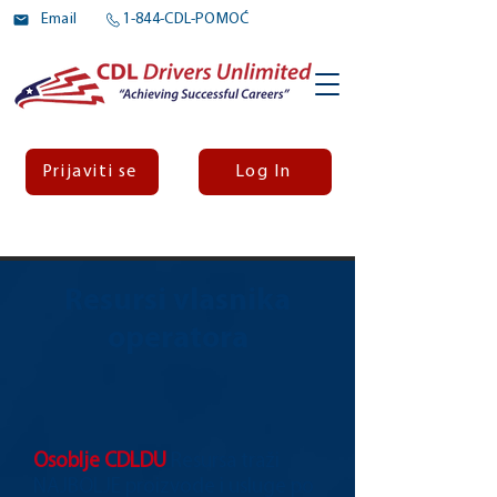
Email
1-844-CDL-POMOĆ
Prijaviti se
Log In
Resursi vlasnika
operatora
Osoblje CDLDU
Resursa traži
NAJBOLJE proizvode i usluge po