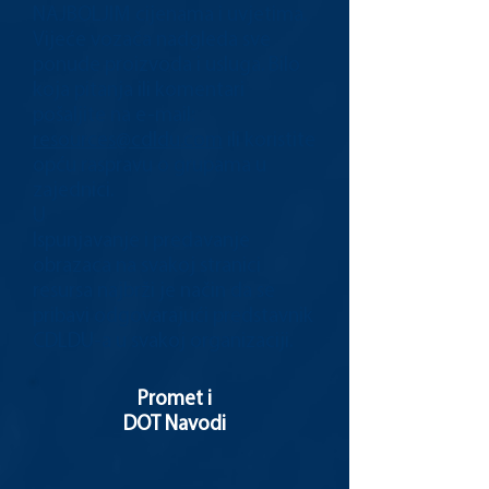
NAJBOLJIM cijenama i uvjetima.
Vijeće vozača nadgleda sve
ponude proizvoda i usluga. Bilo
koja pitanja ili komentari
pošaljite na e-mail:
resources@cdldu.com
ili koristite
opću raspravu o grupama u
zajednici.
U
Ispunjavanje i predavanje
obrazaca na svakoj stranici
resursa najbrži je način da se
pribavi odgovarajući predstavnik
CDLDU-a u svakoj organizaciji.
Promet i
DOT Navodi